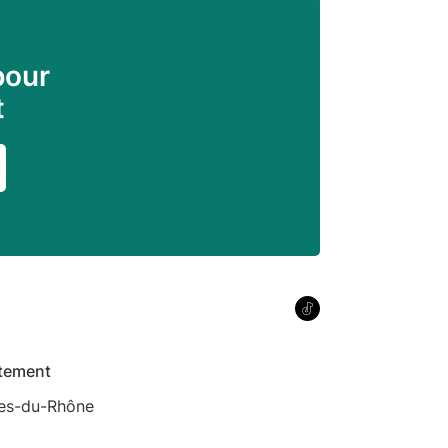
pour
t
tement
es-du-Rhône