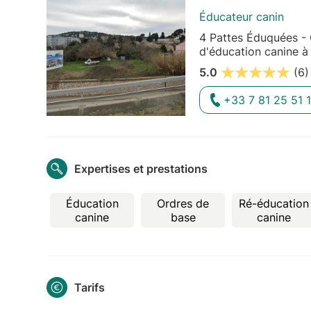
Éducateur canin
4 Pattes Éduquées - 
d'éducation canine à
5.0
(6)
+33 7 81 25 51 
Expertises et prestations
Éducation
Ordres de
Ré-éducation
canine
base
canine
Tarifs