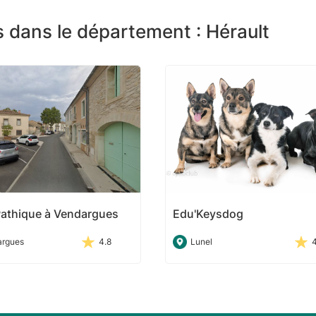
 dans le département : Hérault
Pathique à Vendargues
Edu'Keysdog
argues
4.8
Lunel