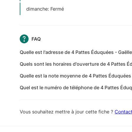
dimanche: Fermé
FAQ
Quelle est l'adresse de 4 Pattes Éduquées - Gaëlle
L'adresse de 4 Pattes Éduquées - Gaëlle et Henry
Quels sont les horaires d'ouverture de 4 Pattes É
Les horaires d'ouverture de 4 Pattes Éduquées - Ga
Quelle est la note moyenne de 4 Pattes Éduquées 
mardi: 09:00-20:00 - mercredi: 09:00-20:00 - jeud
4 Pattes Éduquées - Gaëlle et Henry a reçu 6 avi
09:00-20:00 - dimanche: Fermé
Quel est le numéro de téléphone de 4 Pattes Éduq
Le numéro de téléphone de 4 Pattes Éduquées - Ga
Vous souhaitez mettre à jour cette fiche ?
Contac