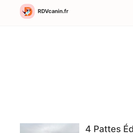
RDVcanin.fr
4 Pattes É