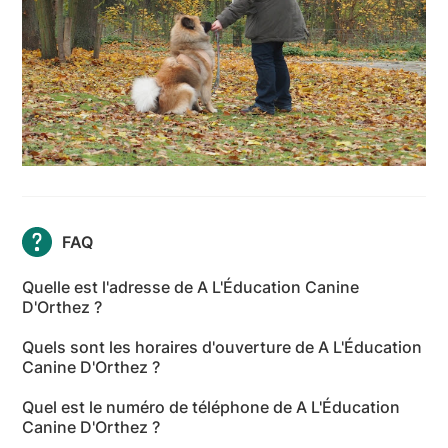
FAQ
Quelle est l'adresse de A L'Éducation Canine
D'Orthez ?
L'adresse de A L'Éducation Canine D'Orthez est 1147
Quels sont les horaires d'ouverture de A L'Éducation
Chemin d'Eslayas, 64300 Orthez - Pyrénées-
Canine D'Orthez ?
Atlantiques
Les horaires d'ouverture de A L'Éducation Canine
Quel est le numéro de téléphone de A L'Éducation
D'Orthez sont les suivants : lundi: 09:00-16:00 -
Canine D'Orthez ?
mardi: 09:00-16:00 - mercredi: Fermé - jeudi: 09:00-