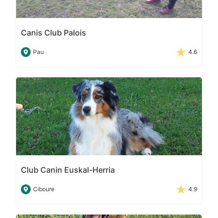
Canis Club Palois
Pau
4.6
Club Canin Euskal-Herria
Ciboure
4.9