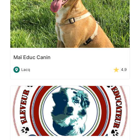
Maï Educ Canin
Lacq
4.9