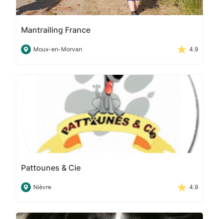
Mantrailing France
Moux-en-Morvan
4.9
Pattounes & Cie
Nièvre
4.9