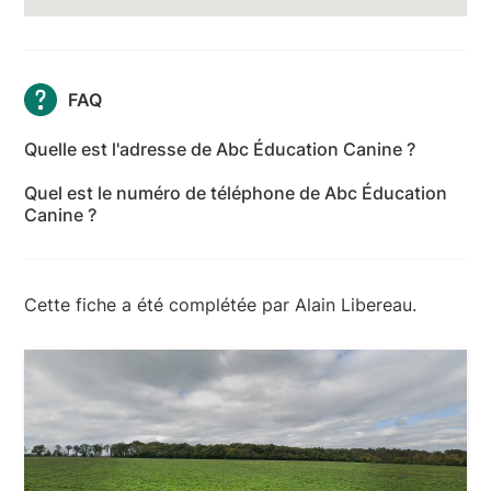
FAQ
Quelle est l'adresse de Abc Éducation Canine ?
L'adresse de Abc Éducation Canine est 56 Rue
Quel est le numéro de téléphone de Abc Éducation
Boullats, 58300 Charrin - Nièvre
Canine ?
Le numéro de téléphone de Abc Éducation Canine
est +33 3 86 50 15 36
Cette fiche a été complétée par Alain Libereau.