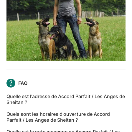
FAQ
Quelle est l'adresse de Accord Parfait / Les Anges de
Sheitan ?
L'adresse de Accord Parfait / Les Anges de Sheitan
Quels sont les horaires d'ouverture de Accord
est La Carronnière, 01560 Servignat - Ain
Parfait / Les Anges de Sheitan ?
Les horaires d'ouverture de Accord Parfait / Les
Quelle est la note moyenne de Accord Parfait / Les