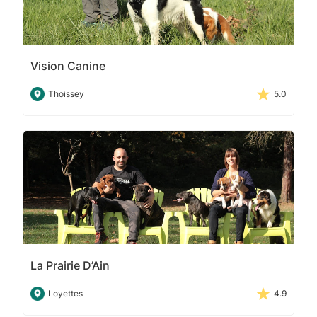
Vision Canine
Thoissey
5.0
La Prairie D’Ain
Loyettes
4.9