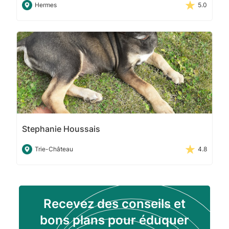
Hermes
5.0
Stephanie Houssais
Trie-Château
4.8
Recevez des conseils et
bons plans pour éduquer