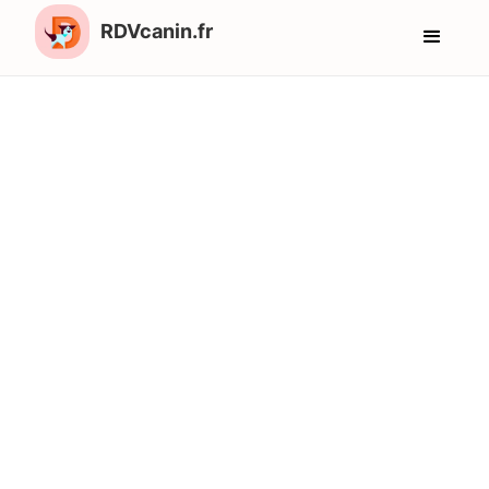
RDVcanin.fr