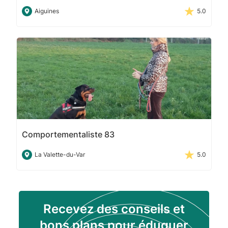
Aiguines
5.0
Comportementaliste 83
La Valette-du-Var
5.0
Recevez des conseils et
bons plans pour éduquer