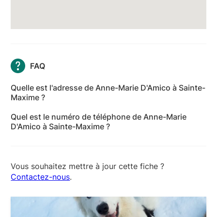
FAQ
Quelle est l'adresse de Anne-Marie D'Amico à Sainte-
Maxime ?
L'adresse de Anne-Marie D'Amico à Sainte-Maxime
Quel est le numéro de téléphone de Anne-Marie
est 65 Avenue du Jas, 83120 Sainte-Maxime - Var
D'Amico à Sainte-Maxime ?
Le numéro de téléphone de Anne-Marie D'Amico à
Sainte-Maxime est +33 6 77 88 01 77
Vous souhaitez mettre à jour cette fiche ?
Contactez-nous
.