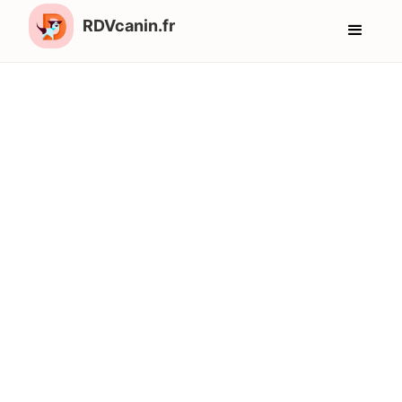
RDVcanin.fr