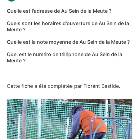
Quelle est l'adresse de Au Sein de la Meute ?
L'adresse de Au Sein de la Meute est 953 Route du
Quels sont les horaires d'ouverture de Au Sein de la
Cassagnol, 12120 Centrès - Aveyron
Meute ?
Les horaires d'ouverture de Au Sein de la Meute sont
Quelle est la note moyenne de Au Sein de la Meute ?
les suivants : lundi: 08:00-19:00 - mardi: 08:00-19:00
Au Sein de la Meute a reçu 19 avis pour une note
- mercredi: 08:00-19:00 - jeudi: 08:00-19:00 -
Quel est le numéro de téléphone de Au Sein de la
moyenne de 4,9 sur 5.
vendredi: 08:00-19:00 - samedi: 08:00-19:00 -
Meute ?
dimanche: 08:00-19:00
Le numéro de téléphone de Au Sein de la Meute est
+33 6 60 03 91 59
Cette fiche a été complétée par Florent Bastide.