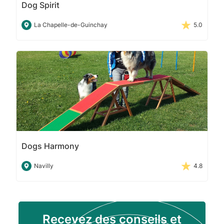
Dog Spirit
La Chapelle-de-Guinchay
5.0
Dogs Harmony
Navilly
4.8
Recevez des conseils et