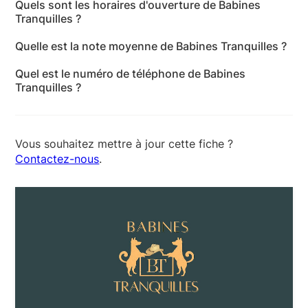
Quels sont les horaires d'ouverture de Babines
pont de vaux, 71760 Marly-Sous-Issy - Saône-et-
Tranquilles ?
Loire
Les horaires d'ouverture de Babines Tranquilles sont
Quelle est la note moyenne de Babines Tranquilles ?
les suivants : lundi: 08:00-21:00 - mardi: 08:00-21:00
Babines Tranquilles a reçu 1 avis pour une note
- mercredi: 08:00-21:00 - jeudi: 08:00-21:00 -
Quel est le numéro de téléphone de Babines
moyenne de 5 sur 5.
vendredi: 08:00-21:00 - samedi: 10:00-21:00 -
Tranquilles ?
dimanche: 10:00-21:00
Le numéro de téléphone de Babines Tranquilles est
+33 6 99 31 86 16
Vous souhaitez mettre à jour cette fiche ?
Contactez-nous
.