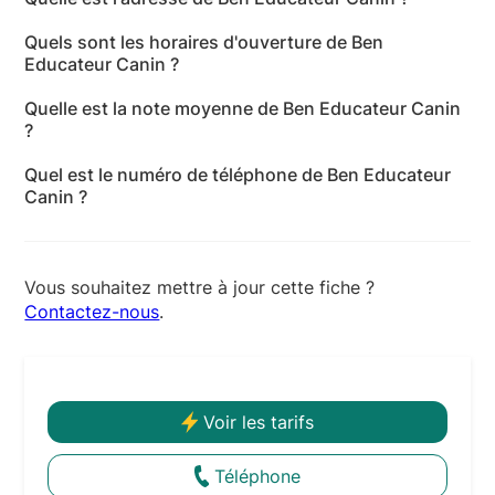
L'adresse de Ben Educateur Canin est 246 Impasse
Quels sont les horaires d'ouverture de Ben
du Tunnel, 81600 Gaillac - Tarn
Educateur Canin ?
Les horaires d'ouverture de Ben Educateur Canin
Quelle est la note moyenne de Ben Educateur Canin
sont les suivants : lundi: 09:00-18:00 - mardi: 09:00-
?
18:00 - mercredi: 09:00-18:00 - jeudi: 09:00-18:00 -
Ben Educateur Canin a reçu 2 avis pour une note
vendredi: 09:00-18:00 - samedi: 09:00-18:00 -
Quel est le numéro de téléphone de Ben Educateur
moyenne de 5 sur 5.
dimanche: 09:00-18:00
Canin ?
Le numéro de téléphone de Ben Educateur Canin est
+33 6 30 17 53 01
Vous souhaitez mettre à jour cette fiche ?
Contactez-nous
.
Voir les tarifs
Téléphone