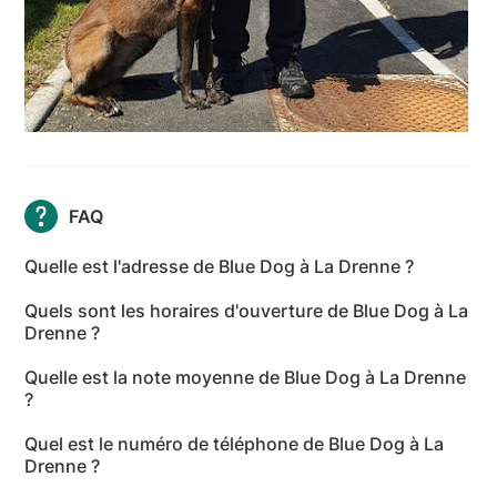
FAQ
Quelle est l'adresse de Blue Dog à La Drenne ?
L'adresse de Blue Dog à La Drenne est 20 Route de
Quels sont les horaires d'ouverture de Blue Dog à La
Corbeil Cerf, 60790 La Drenne - Oise
Drenne ?
Les horaires d'ouverture de Blue Dog à La Drenne
Quelle est la note moyenne de Blue Dog à La Drenne
sont les suivants : lundi: 09:00-18:00 - mardi: 09:00-
?
18:00 - mercredi: 09:00-18:00 - jeudi: 09:00-18:00 -
Blue Dog à La Drenne a reçu 1 avis pour une note
vendredi: 09:00-18:00 - samedi: 10:00-18:00 -
Quel est le numéro de téléphone de Blue Dog à La
moyenne de 5 sur 5.
dimanche: Fermé
Drenne ?
Le numéro de téléphone de Blue Dog à La Drenne