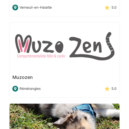
Verneuil-en-Halatte
5.0
Muzozen
Rémérangles
5.0