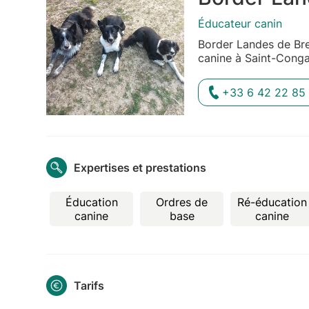
Éducateur canin
Border Landes de Br
canine à Saint-Cong
+33 6 42 22 85 
Expertises et prestations
Éducation
Ordres de
Ré-éducation
canine
base
canine
Tarifs