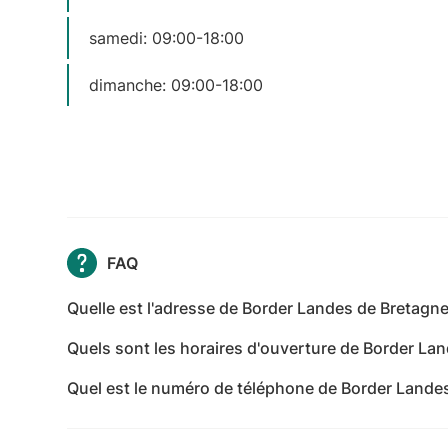
samedi: 09:00-18:00
dimanche: 09:00-18:00
FAQ
Quelle est l'adresse de Border Landes de Bretagne
L'adresse de Border Landes de Bretagne est Bell
Quels sont les horaires d'ouverture de Border La
Les horaires d'ouverture de Border Landes de Breta
Quel est le numéro de téléphone de Border Lande
Fermé - mercredi: 09:00-18:00 - jeudi: 09:00-18:0
Le numéro de téléphone de Border Landes de Bre
dimanche: 09:00-18:00