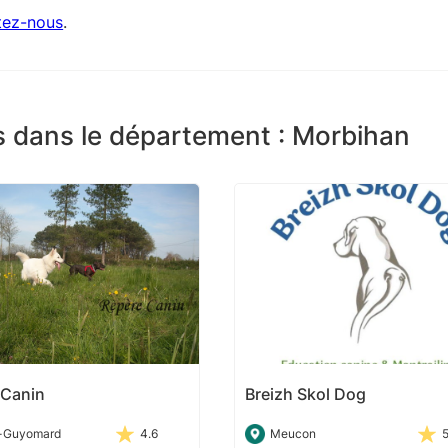
tez-nous
.
s dans le département : Morbihan
 Canin
Breizh Skol Dog
t-Guyomard
4.6
Meucon