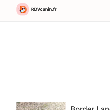
RDVcanin.fr
Border Lan