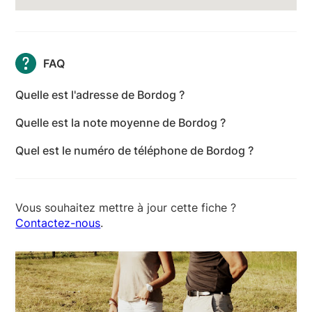
FAQ
Quelle est l'adresse de Bordog ?
L'adresse de Bordog est 12 Rue de la Garenne,
Quelle est la note moyenne de Bordog ?
33520 Bruges - Gironde
Bordog a reçu 25 avis pour une note moyenne de
Quel est le numéro de téléphone de Bordog ?
4,8 sur 5.
Le numéro de téléphone de Bordog est +33 6 87 17
67 64
Vous souhaitez mettre à jour cette fiche ?
Contactez-nous
.