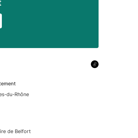
t
tement
es-du-Rhône
oire de Belfort