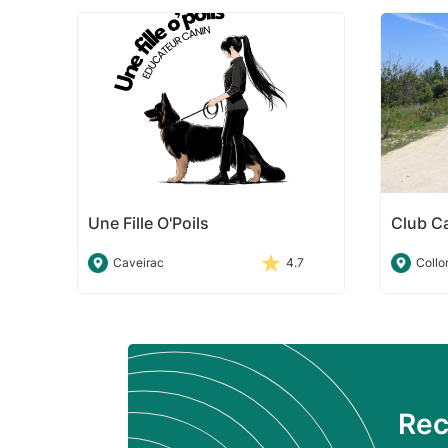
Une Fille O'Poils
Club Ca
Caveirac
4.7
Collo
Rec