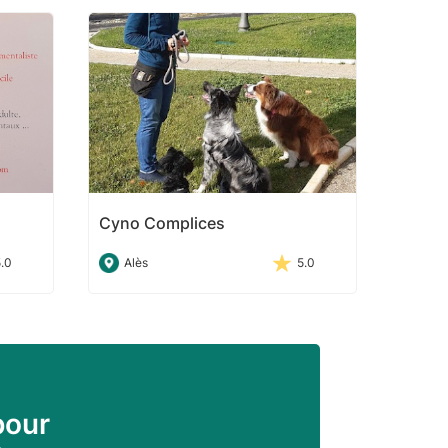
Cyno Complices
5.0
Alès
5.0
pour