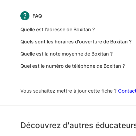
FAQ
Quelle est l'adresse de Boxitan ?
L'adresse de Boxitan est rey, 624 Chemin du Mas
Quels sont les horaires d'ouverture de Boxitan ?
Les horaires d'ouverture de Boxitan sont les suiva
Quelle est la note moyenne de Boxitan ?
mercredi: Ouvert 24h/24 - jeudi: Ouvert 24h/24 -
Boxitan a reçu 8 avis pour une note moyenne de 4
dimanche: Ouvert 24h/24
Quel est le numéro de téléphone de Boxitan ?
Le numéro de téléphone de Boxitan est +33 6 22
Vous souhaitez mettre à jour cette fiche ?
Contac
Découvrez d'autres éducateurs