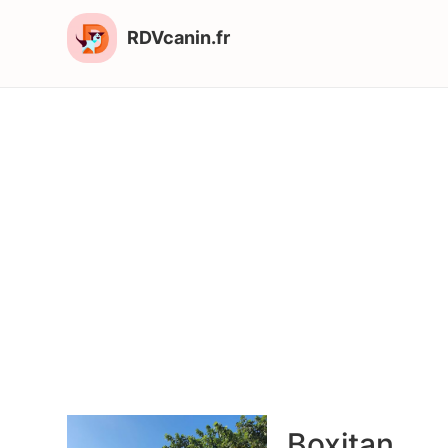
RDVcanin.fr
Boxitan