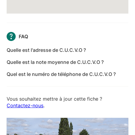
FAQ
Quelle est l'adresse de C.U.C.V.O ?
L'adresse de CUCVO est Chemin Perdu, 14123
Quelle est la note moyenne de C.U.C.V.O ?
Fleury-sur-Orne - Calvados
C.U.C.V.O a reçu 22 avis pour une note moyenne de
Quel est le numéro de téléphone de C.U.C.V.O ?
4,7 sur 5.
Le numéro de téléphone de C.U.C.V.O est +33 6 23
49 61 98
Vous souhaitez mettre à jour cette fiche ?
Contactez-nous
.