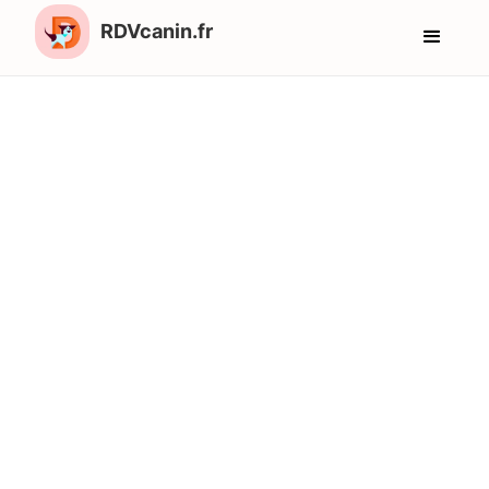
RDVcanin.fr