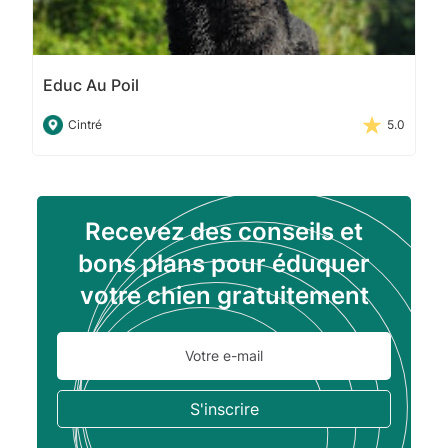
Educ Au Poil
Cintré
5.0
Recevez des conseils et
bons plans pour éduquer
votre chien gratuitement