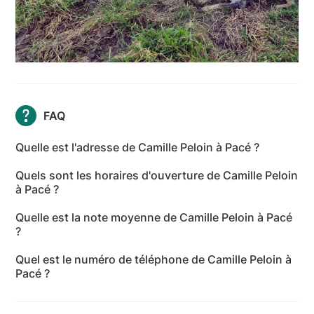
FAQ
Quelle est l'adresse de Camille Peloin à Pacé ?
L'adresse de Camille Peloin à Pacé est Lorgerais,
Quels sont les horaires d'ouverture de Camille Peloin
35740 Pacé - Ille-et-Vilaine
à Pacé ?
Les horaires d'ouverture de Camille Peloin à Pacé
Quelle est la note moyenne de Camille Peloin à Pacé
sont les suivants : lundi: 14:00-20:00 - mardi: 14:00-
?
20:00 - mercredi: Fermé - jeudi: Fermé - vendredi:
Camille Peloin à Pacé a reçu 75 avis pour une note
14:00-20:00 - samedi: 09:00-16:00 - dimanche:
Quel est le numéro de téléphone de Camille Peloin à
moyenne de 4,6 sur 5.
Fermé
Pacé ?
Le numéro de téléphone de Camille Peloin à Pacé
est +33 6 72 17 24 53