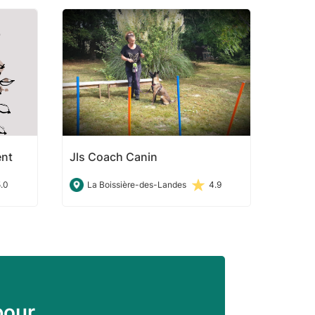
ent
Jls Coach Canin
5.0
La Boissière-des-Landes
4.9
pour