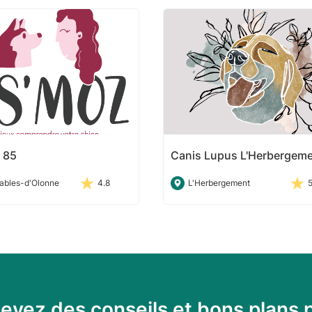
 85
Canis Lupus L'Herbergem
ables-d'Olonne
4.8
L'Herbergement
evez des conseils et bons plans 