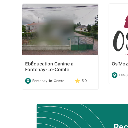
EbÉducation Canine à
Os'Moz
Fontenay-Le-Comte
Les S
Fontenay-le-Comte
5.0
Rec