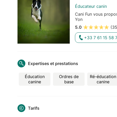
Éducateur canin
Cani Fun vous propos
Yon
5.0
(35
+33 7 61 15 58 
Expertises et prestations
Éducation
Ordres de
Ré-éducation
canine
base
canine
Tarifs