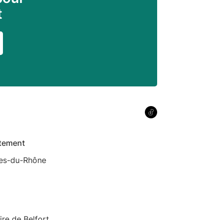
t
tement
es-du-Rhône
oire de Belfort