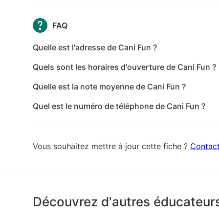
FAQ
Quelle est l'adresse de Cani Fun ?
L'adresse de Cani Fun est 34 La Frelandière, 851
Quels sont les horaires d'ouverture de Cani Fun ?
Les horaires d'ouverture de Cani Fun sont les suiv
Quelle est la note moyenne de Cani Fun ?
mercredi: 08:00-20:00 - jeudi: 08:00-20:00 - ven
Cani Fun a reçu 35 avis pour une note moyenne de
Fermé
Quel est le numéro de téléphone de Cani Fun ?
Le numéro de téléphone de Cani Fun est +33 7 61
Vous souhaitez mettre à jour cette fiche ?
Contac
Découvrez d'autres éducateur