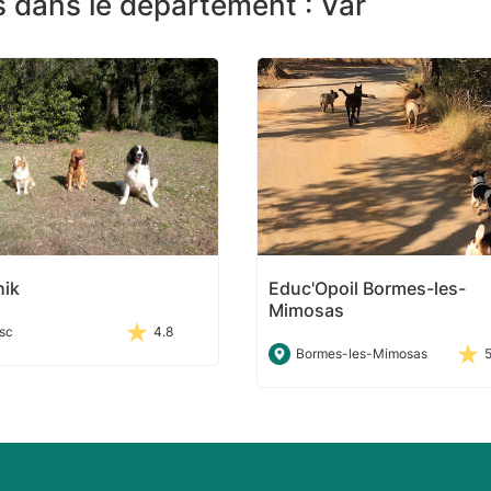
 dans le département : Var
hik
Educ'Opoil Bormes-les-
Mimosas
sc
4.8
Bormes-les-Mimosas