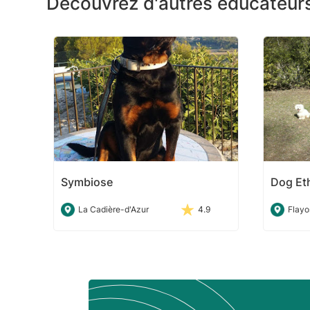
Découvrez d'autres éducateurs
Symbiose
Dog Et
La Cadière-d'Azur
4.9
Flayo