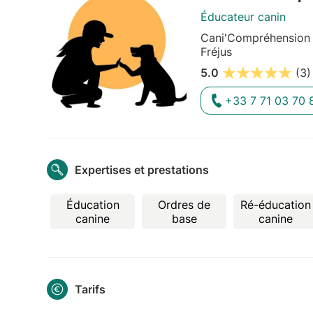
Éducateur canin
Cani'Compréhension 
Fréjus
5.0
(3)
+33 7 71 03 70 
Expertises et prestations
Éducation
Ordres de
Ré-éducation
canine
base
canine
Tarifs