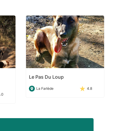
Le Pas Du Loup
La Farlède
4.8
5.0