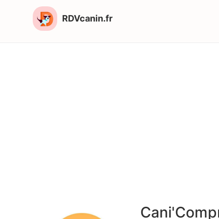
RDVcanin.fr
Cani'Comp