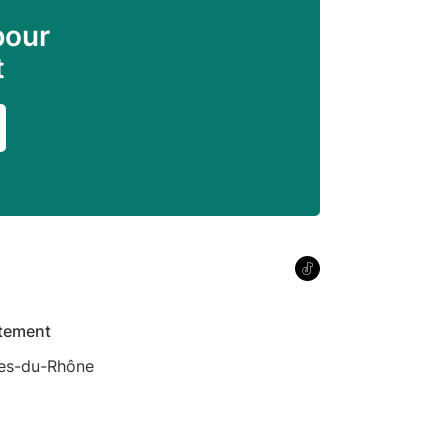
pour
t
tement
es-du-Rhône