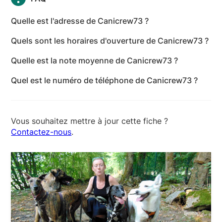
Quelle est l'adresse de Canicrew73 ?
L'adresse de Canicrew73 est 707 route de calvin,
Quels sont les horaires d'ouverture de Canicrew73 ?
73110 Arvillard - Savoie
Les horaires d'ouverture de Canicrew73 sont les
Quelle est la note moyenne de Canicrew73 ?
suivants : lundi: 08:30-20:00 - mardi: 08:30-20:00 -
Canicrew73 a reçu 5 avis pour une note moyenne de
mercredi: 08:30-20:00 - jeudi: 08:30-20:00 -
Quel est le numéro de téléphone de Canicrew73 ?
5 sur 5.
vendredi: 08:30-20:00 - samedi: 08:30-20:00 -
Le numéro de téléphone de Canicrew73 est +33 6
dimanche: 08:30-20:00
50 22 46 84
Vous souhaitez mettre à jour cette fiche ?
Contactez-nous
.