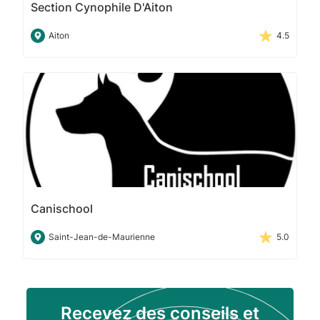
Section Cynophile D'Aiton
Aiton
4.5
Canischool
Saint-Jean-de-Maurienne
5.0
Recevez des conseils et