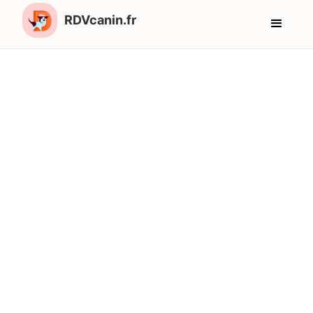
RDVcanin.fr