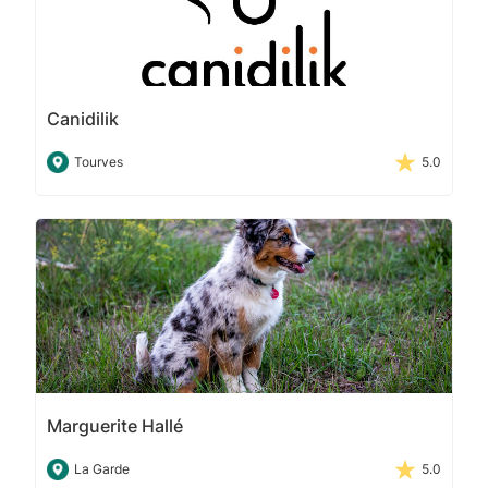
Canidilik
Tourves
5.0
Marguerite Hallé
La Garde
5.0