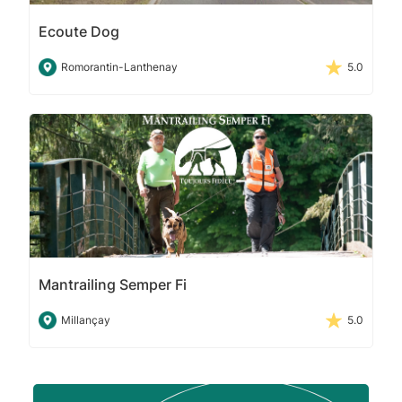
Ecoute Dog
Romorantin-Lanthenay
5.0
Mantrailing Semper Fi
Millançay
5.0