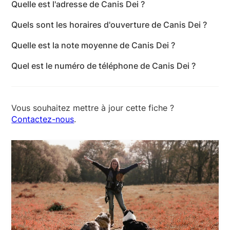
Quelle est l'adresse de Canis Dei ?
L'adresse de Canis Dei est 25 Route du Mesle, 78113
Quels sont les horaires d'ouverture de Canis Dei ?
Adainville - Yvelines
Les horaires d'ouverture de Canis Dei sont les
Quelle est la note moyenne de Canis Dei ?
suivants : lundi: 09:30-20:00 - mardi: 09:30-20:00 -
Canis Dei a reçu 34 avis pour une note moyenne de
mercredi: 09:30-20:00 - jeudi: 09:30-20:00 -
Quel est le numéro de téléphone de Canis Dei ?
5 sur 5.
vendredi: 09:30-19:00 - samedi: 09:30-13:00 -
Le numéro de téléphone de Canis Dei est +33 6 72
dimanche: Fermé
07 20 31
Vous souhaitez mettre à jour cette fiche ?
Contactez-nous
.