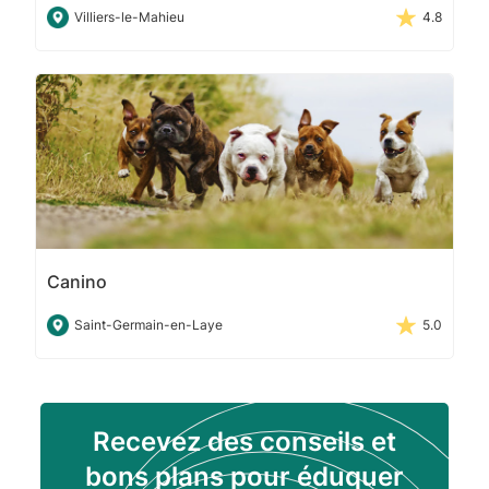
Villiers-le-Mahieu
4.8
Canino
Saint-Germain-en-Laye
5.0
Recevez des conseils et
bons plans pour éduquer