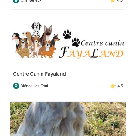
Chanteheux
4.3
Centre Canin Fayaland
Blénod-lès-Toul
4.5