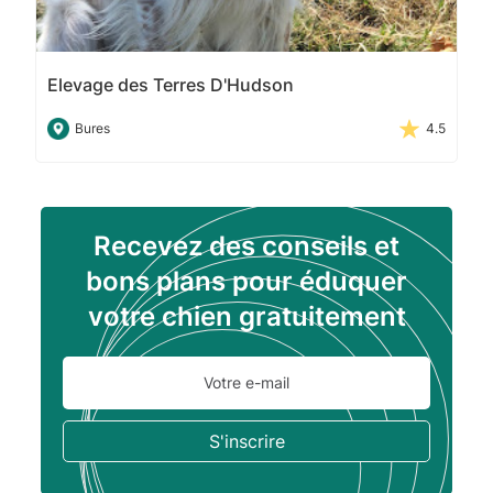
Elevage des Terres D'Hudson
Bures
4.5
Recevez des conseils et
bons plans pour éduquer
votre chien gratuitement