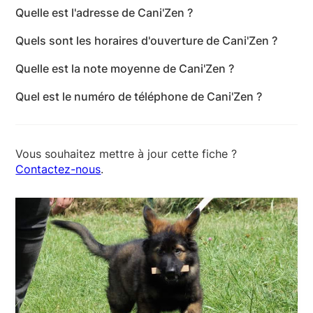
Quelle est l'adresse de Cani'Zen ?
L'adresse de Cani'Zen est 13 Rue du Colonel Romans
Quels sont les horaires d'ouverture de Cani'Zen ?
Petit, 01590 Dortan - Ain
Les horaires d'ouverture de Cani'Zen sont les
Quelle est la note moyenne de Cani'Zen ?
suivants : lundi: 08:00-20:30 - mardi: 08:00-20:30 -
Cani'Zen a reçu 8 avis pour une note moyenne de
mercredi: 08:00-20:30 - jeudi: 08:00-21:00 -
Quel est le numéro de téléphone de Cani'Zen ?
4,6 sur 5.
vendredi: 08:00-21:00 - samedi: 08:00-20:30 -
Le numéro de téléphone de Cani'Zen est +33 6 32
dimanche: 10:00-17:00
47 88 86
Vous souhaitez mettre à jour cette fiche ?
Contactez-nous
.