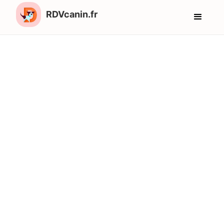
RDVcanin.fr