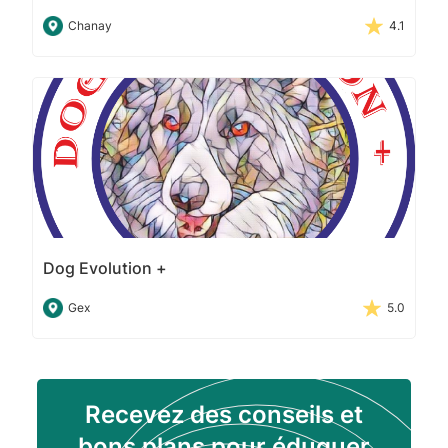
Chanay
4.1
Dog Evolution +
Gex
5.0
Recevez des conseils et
bons plans pour éduquer