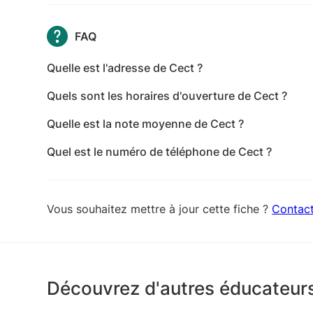
FAQ
Quelle est l'adresse de Cect ?
L'adresse de Cect est 224 Chemin de la Boule, 38
Quels sont les horaires d'ouverture de Cect ?
Les horaires d'ouverture de Cect sont les suivants 
Quelle est la note moyenne de Cect ?
10:00-18:00 - jeudi: 10:00-18:00 - vendredi: 10:0
Cect a reçu 7 avis pour une note moyenne de 5 su
Quel est le numéro de téléphone de Cect ?
Le numéro de téléphone de Cect est +33 6 60 93
Vous souhaitez mettre à jour cette fiche ?
Contac
Découvrez d'autres éducateurs