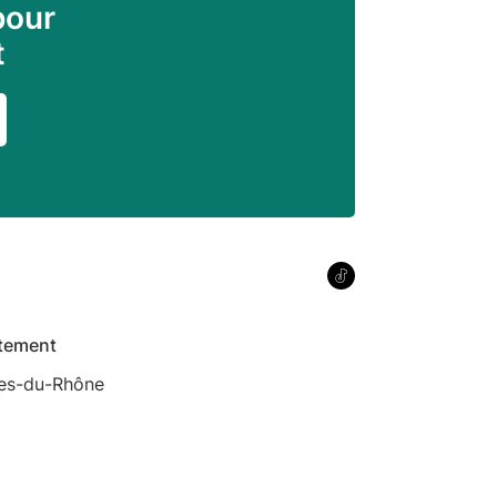
pour
t
tement
es-du-Rhône