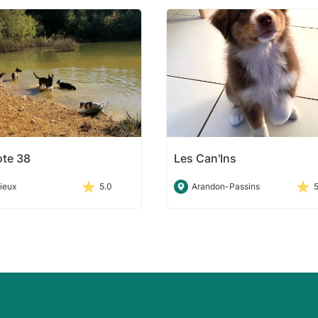
te 38
Les Can'Ins
ieux
5.0
Arandon-Passins