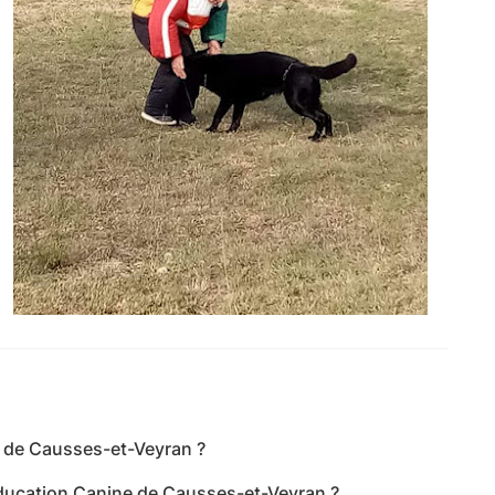
e de Causses-et-Veyran ?
es-et-Veyran est Chemin des Pruniers, 34490
Éducation Canine de Causses-et-Veyran ?