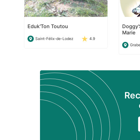
Eduk'Ton Toutou
Doggy'
Marie
Saint-Félix-de-Lodez
4.9
Grabe
Rec