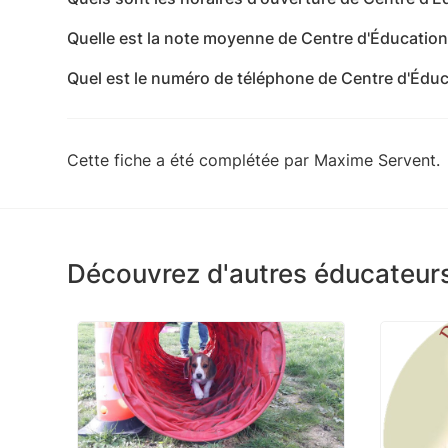
Causses-et-Veyran - Hérault
Les horaires d'ouverture de Centre d'Éducation Ca
Quelle est la note moyenne de Centre d'Éducatio
Fermé - mardi: Fermé - mercredi: 09:00-17:00 - je
Centre d'Éducation Canine de Causses-et-Veyran 
dimanche: 09:00-12:00
Quel est le numéro de téléphone de Centre d'Édu
Le numéro de téléphone de Centre d'Éducation C
Cette fiche a été complétée par Maxime Servent.
Découvrez d'autres éducateurs