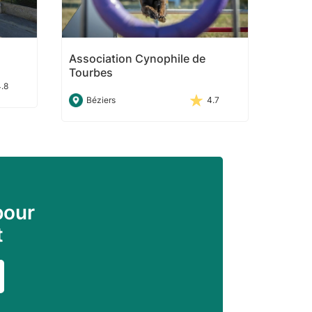
Association Cynophile de
Tourbes
4.8
Béziers
4.7
pour
t