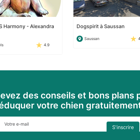
S Harmony - Alexandra
Dogspirit à Saussan
Saussan
ls
4.9
evez des conseils et bons plans 
éduquer votre chien gratuitemen