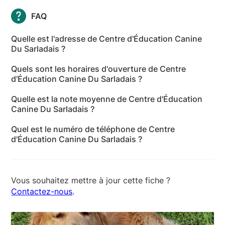
FAQ
Quelle est l'adresse de Centre d'Éducation Canine
Du Sarladais ?
Centre d'Éducation Canine Du Sarladais se situe à
Quels sont les horaires d'ouverture de Centre
Groléjac, 24250 - Dordogne
d'Éducation Canine Du Sarladais ?
Les horaires d'ouverture de Centre d'Éducation
Quelle est la note moyenne de Centre d'Éducation
Canine Du Sarladais sont les suivants : lundi: 14:00-
Canine Du Sarladais ?
16:30 - mardi: Fermé - mercredi: Fermé - jeudi: Fermé
Centre d'Éducation Canine Du Sarladais a reçu 11
- vendredi: Fermé - samedi: 09:00-12:00 - dimanche:
Quel est le numéro de téléphone de Centre
avis pour une note moyenne de 4,7 sur 5.
Fermé
d'Éducation Canine Du Sarladais ?
Le numéro de téléphone de Centre d'Éducation
Canine Du Sarladais est +33 6 85 11 73 93
Vous souhaitez mettre à jour cette fiche ?
Contactez-nous
.