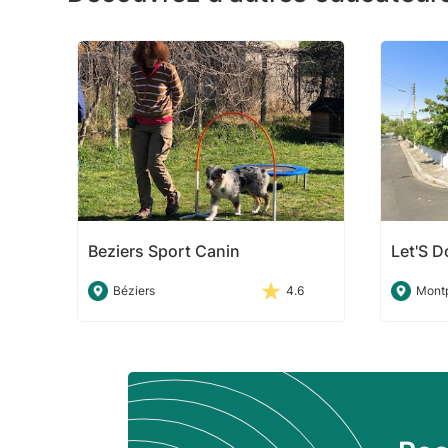
Beziers Sport Canin
Let'S Do
Béziers
4.6
Montp