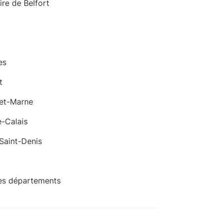
oire de Belfort
es
t
-et-Marne
-Calais
Saint-Denis
es départements