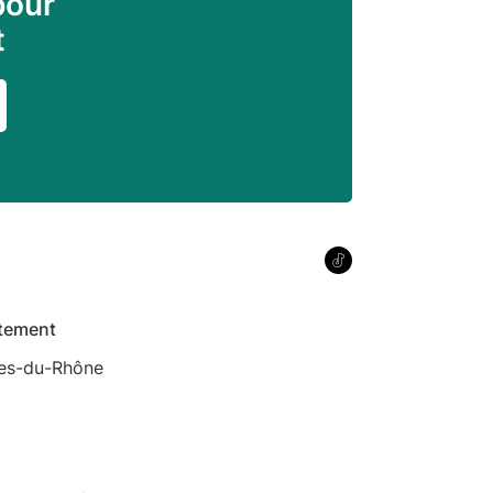
pour
t
tement
es-du-Rhône