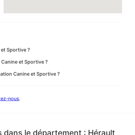
 et Sportive ?
ive est Rue du Four À Chaux, 34680 Saint-Georges-
 Canine et Sportive ?
avis pour une note moyenne de 4,2 sur 5.
ation Canine et Sportive ?
nine et Sportive est +33 6 29 52 62 65
tez-nous
.
 dans le département : Hérault