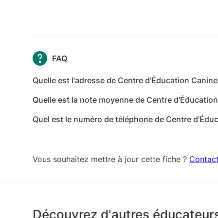
FAQ
Quelle est l'adresse de Centre d'Éducation Canine
L'adresse de Centre d'Éducation Canine et Sport
Quelle est la note moyenne de Centre d'Éducation
d'Orques - Hérault
Centre d'Éducation Canine et Sportive a reçu 18 
Quel est le numéro de téléphone de Centre d'Éduc
Le numéro de téléphone de Centre d'Éducation Ca
Vous souhaitez mettre à jour cette fiche ?
Contac
Découvrez d'autres éducateurs