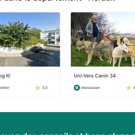
g It!
Uni-Vers Canin 34
ellier
5.0
Maraussan