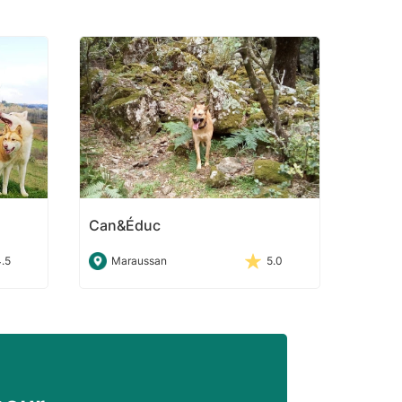
Can&Éduc
4.5
Maraussan
5.0