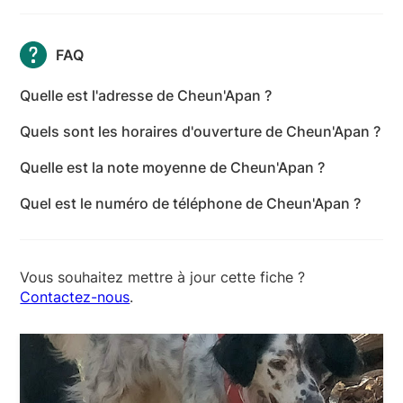
FAQ
Quelle est l'adresse de Cheun'Apan ?
L'adresse de Cheun'Apan est 11 Les Poteries, 16360
Quels sont les horaires d'ouverture de Cheun'Apan ?
Le Tatre - Charente
Les horaires d'ouverture de Cheun'Apan sont les
Quelle est la note moyenne de Cheun'Apan ?
suivants : lundi: 08:00-19:30 - mardi: 08:00-19:30 -
Cheun'Apan a reçu 14 avis pour une note moyenne
mercredi: 08:00-19:30 - jeudi: 08:00-19:30 -
Quel est le numéro de téléphone de Cheun'Apan ?
de 5 sur 5.
vendredi: 08:00-19:30 - samedi: Fermé - dimanche:
Le numéro de téléphone de Cheun'Apan est +33 6
Fermé
23 89 64 16
Vous souhaitez mettre à jour cette fiche ?
Contactez-nous
.