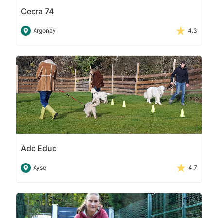
Cecra 74
Argonay
4.3
Adc Educ
Ayse
4.7