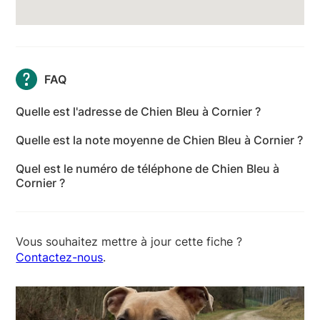
FAQ
Quelle est l'adresse de Chien Bleu à Cornier ?
L'adresse de Chien Bleu à Cornier est 813 Route du
Quelle est la note moyenne de Chien Bleu à Cornier ?
Châtelet, 74800 Cornier - Haute-Savoie
Chien Bleu à Cornier a reçu 13 avis pour une note
Quel est le numéro de téléphone de Chien Bleu à
moyenne de 5 sur 5.
Cornier ?
Le numéro de téléphone de Chien Bleu à Cornier est
+33 6 28 21 58 52
Vous souhaitez mettre à jour cette fiche ?
Contactez-nous
.