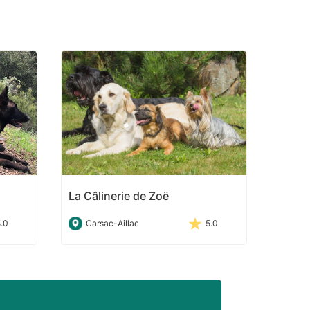
La Câlinerie de Zoë
5.0
Carsac-Aillac
5.0