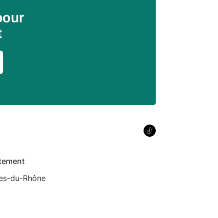
pour
t
tement
es-du-Rhône