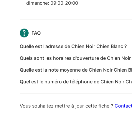
dimanche: 09:00-20:00
FAQ
Quelle est l'adresse de Chien Noir Chien Blanc ?
Chien Noir Chien Blanc se situe à Savignac-Lédri
Quels sont les horaires d'ouverture de Chien Noir
Les horaires d'ouverture de Chien Noir Chien Blanc
Quelle est la note moyenne de Chien Noir Chien B
20:00 - mercredi: 09:00-20:00 - jeudi: 09:00-20:0
Chien Noir Chien Blanc a reçu 4 avis pour une no
dimanche: 09:00-20:00
Quel est le numéro de téléphone de Chien Noir Ch
Le numéro de téléphone de Chien Noir Chien Blan
Vous souhaitez mettre à jour cette fiche ?
Contac