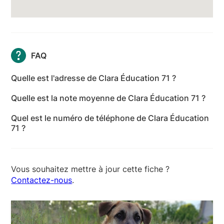
FAQ
Quelle est l'adresse de Clara Éducation 71 ?
L'adresse de Clara Éducation 71 est Lieu dit, 71460
Quelle est la note moyenne de Clara Éducation 71 ?
Chissey-lès-Mâcon - Saône-et-Loire
Clara Éducation 71 a reçu 1 avis pour une note
Quel est le numéro de téléphone de Clara Éducation
moyenne de 5 sur 5.
71 ?
Le numéro de téléphone de Clara Éducation 71 est
+33 6 17 19 56 60
Vous souhaitez mettre à jour cette fiche ?
Contactez-nous
.