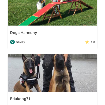
Dogs Harmony
Navilly
4.8
Edukdog71