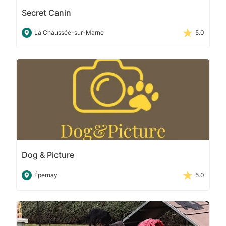
Secret Canin
La Chaussée-sur-Marne
5.0
Dog & Picture
Épernay
5.0