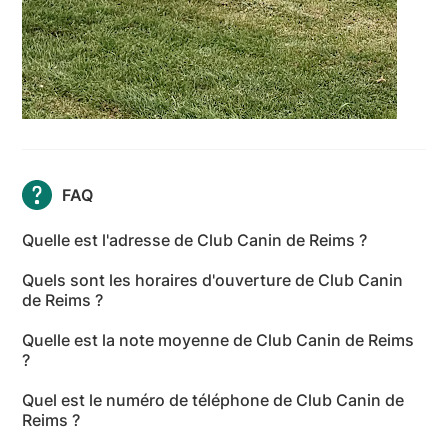
FAQ
Quelle est l'adresse de Club Canin de Reims ?
L'adresse de Club Canin de Reims est 3 Boulevard
Quels sont les horaires d'ouverture de Club Canin
Albert 1er, 51100 Reims - Marne
de Reims ?
Les horaires d'ouverture de Club Canin de Reims
Quelle est la note moyenne de Club Canin de Reims
sont les suivants : lundi: Fermé - mardi: Fermé -
?
mercredi: Fermé - jeudi: Fermé - vendredi: Fermé -
Club Canin de Reims a reçu 4 avis pour une note
samedi: 14:30-15:30 - dimanche: 10:00-11:00
Quel est le numéro de téléphone de Club Canin de
moyenne de 4 sur 5.
Reims ?
Le numéro de téléphone de Club Canin de Reims est