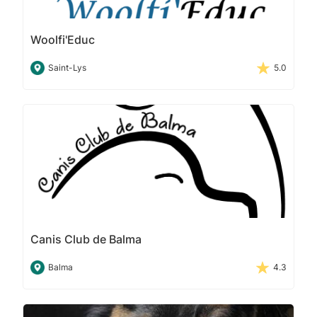
Woolfi'Educ
Saint-Lys
5.0
Canis Club de Balma
Balma
4.3