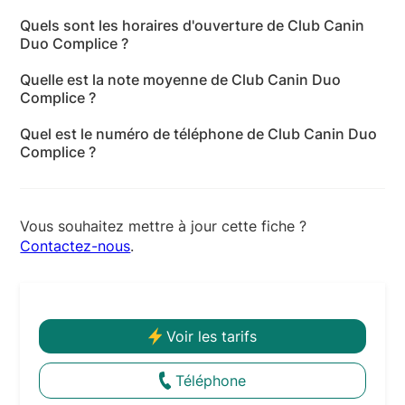
L'adresse de Club Canin Duo Complice est Lenard,
Quels sont les horaires d'ouverture de Club Canin
31370 Forgues - Haute-Garonne
Duo Complice ?
Les horaires d'ouverture de Club Canin Duo
Quelle est la note moyenne de Club Canin Duo
Complice sont les suivants : lundi: 10:30-16:00 -
Complice ?
mardi: 10:30-16:00 - mercredi: 10:30-16:00 - jeudi:
Club Canin Duo Complice a reçu 5 avis pour une
10:30-16:00 - vendredi: 10:30-16:00 - samedi: 10:30-
Quel est le numéro de téléphone de Club Canin Duo
note moyenne de 4,2 sur 5.
16:00 - dimanche: 10:30-16:00
Complice ?
Le numéro de téléphone de Club Canin Duo
Complice est +33 6 82 20 58 94
Vous souhaitez mettre à jour cette fiche ?
Contactez-nous
.
Voir les tarifs
Téléphone