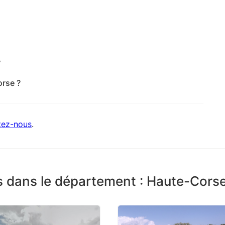
r, 20213 Castellare-Di-Casinca - Haute-Corse
?
yenne de 4,5 sur 5.
orse ?
 +33 6 88 29 35 01
tez-nous
.
s dans le département : Haute-Cors