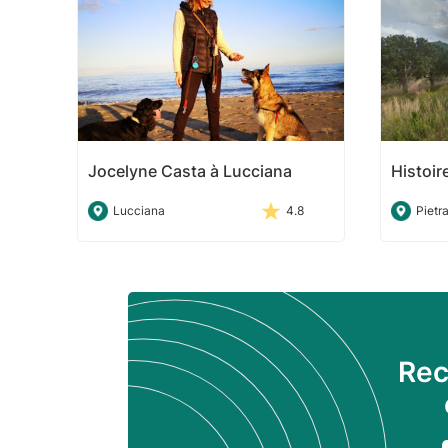
Jocelyne Casta à Lucciana
Histoir
Lucciana
4.8
Pietr
Rec