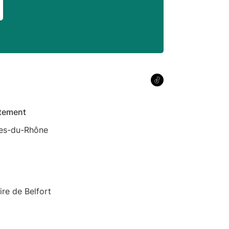
tement
es-du-Rhône
oire de Belfort