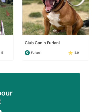
Club Canin Furiani
4.5
Furiani
4.9
pour
t