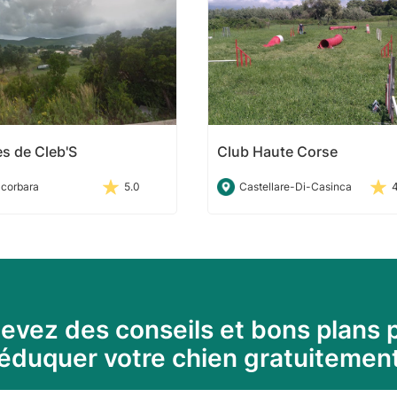
es de Cleb'S
Club Haute Corse
acorbara
5.0
Castellare-Di-Casinca
evez des conseils et bons plans 
éduquer votre chien gratuitemen