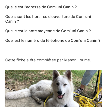
Quelle est l'adresse de Com'uni Canin ?
Com'uni Canin se situe 210 avenue Georges
Quels sont les horaires d'ouverture de Com'uni
Clemenceau, 40100 Dax.
Canin ?
Com'uni Canin est ouvert du lundi au samedi de 9h à
Quelle est la note moyenne de Com'uni Canin ?
20h.
Com'uni Canin a reçu 20 avis pour une note
Quel est le numéro de téléphone de Com'uni Canin ?
moyenne de 5 sur 5.
Le numéro de téléphone de Com'uni Canin est +33 6
34 53 59 63.
Cette fiche a été complétée par Manon Loume.