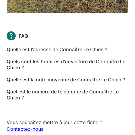
FAQ
Quelle est l'adresse de Connaître Le Chien ?
L'adresse de Connaître Le Chien est Chemin de
Quels sont les horaires d'ouverture de Connaître Le
Sainte-Anne, 06460 Saint-Vallier-de-Thiey - Alpes-
Chien ?
Maritimes
Les horaires d'ouverture de Connaître Le Chien sont
Quelle est la note moyenne de Connaître Le Chien ?
les suivants : lundi: 14:00-19:30 - mardi: Fermé -
Connaître Le Chien a reçu 37 avis pour une note
mercredi: 14:00-19:30 - jeudi: Fermé - vendredi:
Quel est le numéro de téléphone de Connaître Le
moyenne de 4,9 sur 5.
14:00-19:30 - samedi: 10:00-17:00 - dimanche: Fermé
Chien ?
Le numéro de téléphone de Connaître Le Chien est
+33 6 71 06 08 59
Vous souhaitez mettre à jour cette fiche ?
Contactez-nous
.