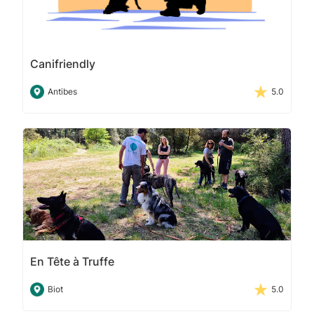
Canifriendly
Antibes
5.0
En Tête à Truffe
Biot
5.0