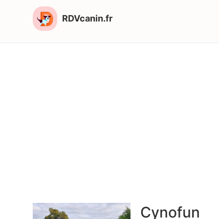
RDVcanin.fr
Cynofun