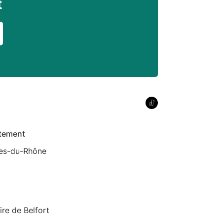
t
tement
es-du-Rhône
oire de Belfort