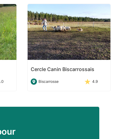
Cercle Canin Biscarrossais
5.0
Biscarrosse
4.9
pour