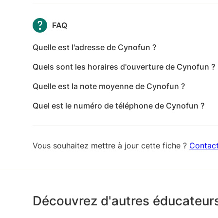
FAQ
Quelle est l'adresse de Cynofun ?
L'adresse de Cynofun est 360 Route de Lehitte, 
Quels sont les horaires d'ouverture de Cynofun ?
Les horaires d'ouverture de Cynofun sont les suiva
Quelle est la note moyenne de Cynofun ?
10:00-20:00 - jeudi: 10:00-20:00 - vendredi: 10:0
Cynofun a reçu 9 avis pour une note moyenne de 
Quel est le numéro de téléphone de Cynofun ?
Le numéro de téléphone de Cynofun est +33 6 74
Vous souhaitez mettre à jour cette fiche ?
Contac
Découvrez d'autres éducateur