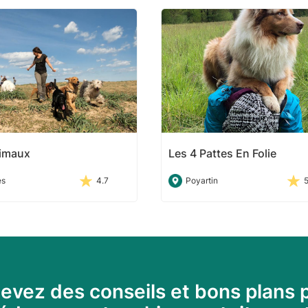
imaux
Les 4 Pattes En Folie
es
4.7
Poyartin
evez des conseils et bons plans 