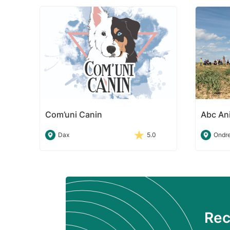
Com’uni Canin
Abc An
Dax
5.0
Ondr
Rec