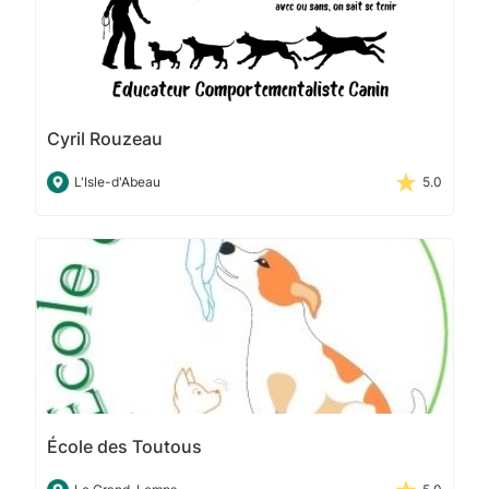
Cyril Rouzeau
L'Isle-d'Abeau
5.0
École des Toutous