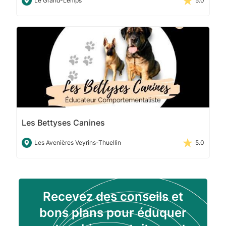
Le Grand-Lemps
5.0
Les Bettyses Canines
Les Avenières Veyrins-Thuellin
5.0
Recevez des conseils et
bons plans pour éduquer