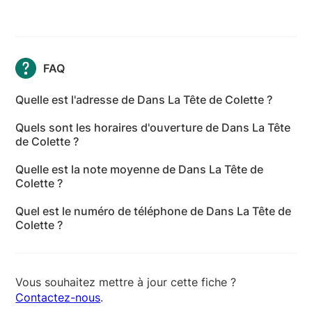
FAQ
Quelle est l'adresse de Dans La Tête de Colette ?
L'adresse de Dans La Tête de Colette est Rue de
Quels sont les horaires d'ouverture de Dans La Tête
Menin, 59700 Marcq-en-Barœul - Nord
de Colette ?
Les horaires d'ouverture de Dans La Tête de Colette
Quelle est la note moyenne de Dans La Tête de
sont les suivants : lundi: Ouvert 24h/24 - mardi:
Colette ?
Ouvert 24h/24 - mercredi: Ouvert 24h/24 - jeudi:
Dans La Tête de Colette a reçu 3 avis pour une note
Ouvert 24h/24 - vendredi: Ouvert 24h/24 - samedi:
Quel est le numéro de téléphone de Dans La Tête de
moyenne de 5 sur 5.
Ouvert 24h/24 - dimanche: Ouvert 24h/24
Colette ?
Le numéro de téléphone de Dans La Tête de Colette
est +33 6 15 87 75 75
Vous souhaitez mettre à jour cette fiche ?
Contactez-nous
.