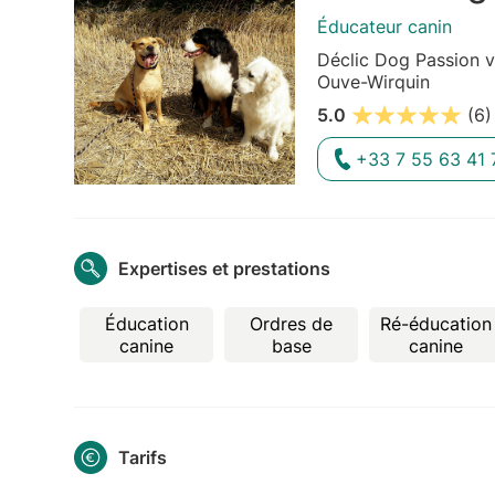
Éducateur canin
Déclic Dog Passion v
Ouve-Wirquin
5.0
(6)
+33 7 55 63 41 
Expertises et prestations
Éducation
Ordres de
Ré-éducation
canine
base
canine
Tarifs