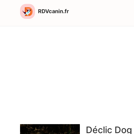
RDVcanin.fr
Déclic Dog