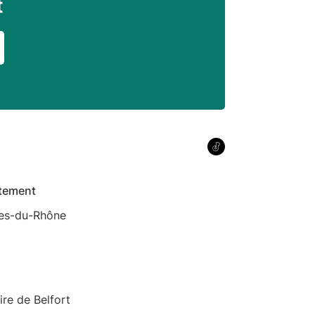
t
tement
es-du-Rhône
oire de Belfort