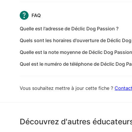
FAQ
Quelle est l'adresse de Déclic Dog Passion ?
L'adresse de Déclic Dog Passion est 29 Rue du M
Quels sont les horaires d'ouverture de Déclic Dog
Les horaires d'ouverture de Déclic Dog Passion son
Quelle est la note moyenne de Déclic Dog Passion
mardi: 10:00-12:00,14:00-19:00 - mercredi: 09:00-1
Déclic Dog Passion a reçu 6 avis pour une note m
vendredi: 10:00-12:00,14:00-19:00 - samedi: 09:0
Quel est le numéro de téléphone de Déclic Dog Pa
Le numéro de téléphone de Déclic Dog Passion es
Vous souhaitez mettre à jour cette fiche ?
Contac
Découvrez d'autres éducateurs