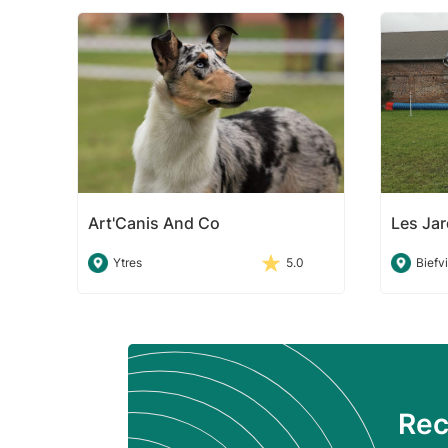
Art'Canis And Co
Les Jar
Ytres
5.0
Biefv
Rec