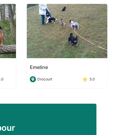
Emeline
5.0
Drocourt
5.0
pour