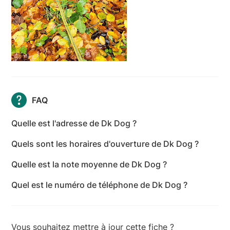
FAQ
Quelle est l'adresse de Dk Dog ?
L'adresse de Dk Dog est 6 Impasse Jean-Michel
Quels sont les horaires d'ouverture de Dk Dog ?
Éhanno, 56370 Le Tour-du-Parc - Morbihan
Les horaires d'ouverture de Dk Dog sont les suivants
Quelle est la note moyenne de Dk Dog ?
: lundi: Ouvert 24h/24 - mardi: Ouvert 24h/24 -
Dk Dog a reçu 2 avis pour une note moyenne de 5
mercredi: Ouvert 24h/24 - jeudi: Ouvert 24h/24 -
Quel est le numéro de téléphone de Dk Dog ?
sur 5.
vendredi: Ouvert 24h/24 - samedi: Fermé -
Le numéro de téléphone de Dk Dog est +33 7 81 13
dimanche: Fermé
34 41
Vous souhaitez mettre à jour cette fiche ?