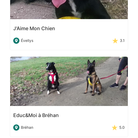
J'Aime Mon Chien
Évellys
3.1
Educ&Moi à Bréhan
Bréhan
5.0