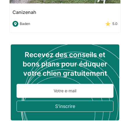
Canizenah
Baden
5.0
Recevez des conseils et
bons plans pour éduquer
votre chien gratuitement