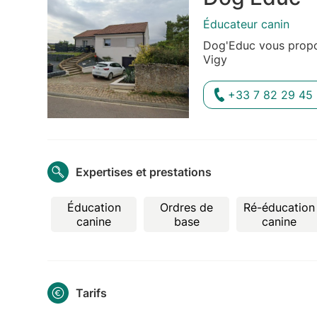
Éducateur canin
Dog'Educ vous propos
Vigy
+33 7 82 29 45 
Expertises et prestations
Éducation
Ordres de
Ré-éducation
canine
base
canine
Tarifs