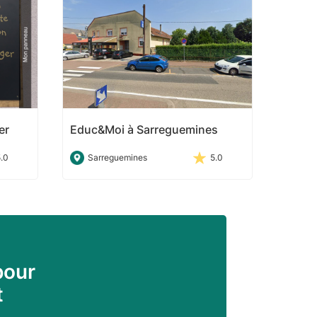
er
Educ&Moi à Sarreguemines
5.0
Sarreguemines
5.0
pour
t