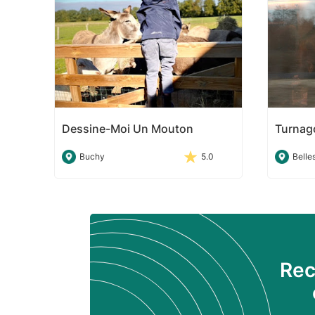
Dessine-Moi Un Mouton
Turnago
Buchy
5.0
Belle
Rec