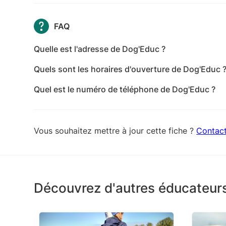
FAQ
Quelle est l'adresse de Dog'Educ ?
L'adresse de Dog'Educ est 6 Rue du Calvaire Mec
Quels sont les horaires d'ouverture de Dog'Educ 
Les horaires d'ouverture de Dog'Educ sont les suiv
Quel est le numéro de téléphone de Dog'Educ ?
mercredi: 08:00-19:00 - jeudi: 08:00-19:00 - vend
Le numéro de téléphone de Dog'Educ est +33 7 8
Fermé
Vous souhaitez mettre à jour cette fiche ?
Contac
Découvrez d'autres éducateurs