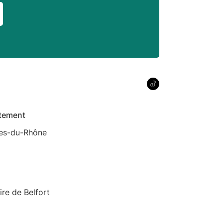
tement
es-du-Rhône
oire de Belfort