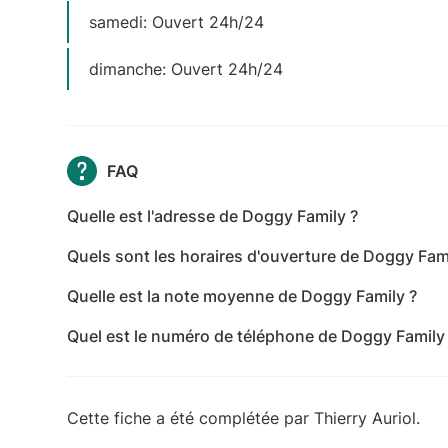
samedi: Ouvert 24h/24
dimanche: Ouvert 24h/24
FAQ
Quelle est l'adresse de Doggy Family ?
L'adresse de Doggy Family est D124, 34320 Fontè
Quels sont les horaires d'ouverture de Doggy Fam
Les horaires d'ouverture de Doggy Family sont les
Quelle est la note moyenne de Doggy Family ?
24h/24 - mercredi: Ouvert 24h/24 - jeudi: Ouvert
Doggy Family a reçu 21 avis pour une note moyen
24h/24 - dimanche: Ouvert 24h/24
Quel est le numéro de téléphone de Doggy Family
Le numéro de téléphone de Doggy Family est +33
Cette fiche a été complétée par Thierry Auriol.