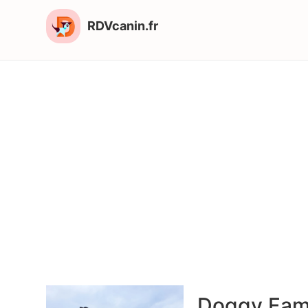
RDVcanin.fr
Doggy Fam