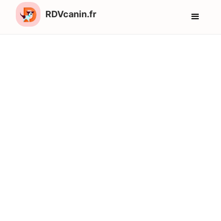
RDVcanin.fr