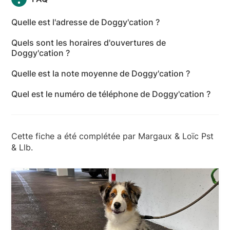
Quelle est l'adresse de Doggy'cation ?
Doggy'cation se situe 12 rue Condorcet, 59120
Quels sont les horaires d'ouvertures de
Loos.
Doggy'cation ?
Doggy'cation est ouvert du lundi au vendredi de
Quelle est la note moyenne de Doggy'cation ?
9h30 à 20h30 et le samedi de 9h00 à 12h00.
Doggy'cation a reçu 3 avis pour une note moyenne
Quel est le numéro de téléphone de Doggy'cation ?
de 5 sur 5.
Le numéro de téléphone de Doggy'cation est le +33
7 65 69 12 86.
Cette fiche a été complétée par Margaux & Loïc Pst
& Llb.