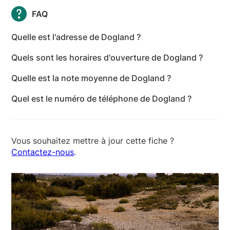
FAQ
Quelle est l'adresse de Dogland ?
L'adresse de Dogland est 1895 Chemin de la
Quels sont les horaires d'ouverture de Dogland ?
Commanderie St Jean de Malte, 13080 Luynes -
Les horaires d'ouverture de Dogland sont les
Indre-et-Loire
Quelle est la note moyenne de Dogland ?
suivants : lundi: 08:00-20:00 - mardi: 08:00-20:00 -
Dogland a reçu 148 avis pour une note moyenne de
mercredi: 08:00-20:00 - jeudi: 08:00-20:00 -
Quel est le numéro de téléphone de Dogland ?
4,9 sur 5.
vendredi: 08:00-20:00 - samedi: 08:00-18:00 -
Le numéro de téléphone de Dogland est +33 6 50
dimanche: Fermé
30 31 39
Vous souhaitez mettre à jour cette fiche ?
Contactez-nous
.