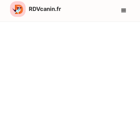
RDVcanin.fr