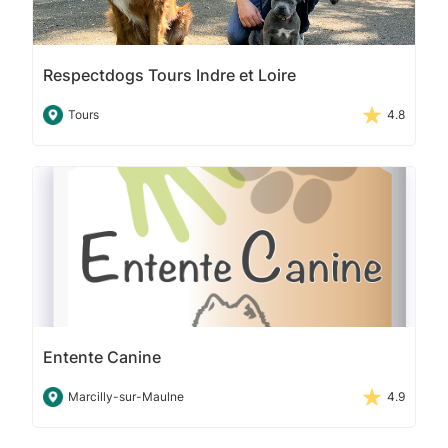
Respectdogs Tours Indre et Loire
Tours
4.8
Entente Canine
Marcilly-sur-Maulne
4.9