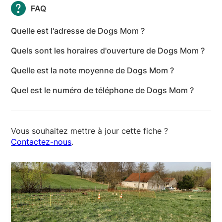
FAQ
Quelle est l'adresse de Dogs Mom ?
L'adresse de Dogs Mom est Chenil du camion, 21
Quels sont les horaires d'ouverture de Dogs Mom ?
Route de Taignevaux, 39120 Les Hays - Jura
Les horaires d'ouverture de Dogs Mom sont les
Quelle est la note moyenne de Dogs Mom ?
suivants : lundi: 08:00-20:00 - mardi: 08:00-20:00 -
Dogs Mom a reçu 30 avis pour une note moyenne
mercredi: 08:00-20:00 - jeudi: 08:00-20:00 -
Quel est le numéro de téléphone de Dogs Mom ?
de 5 sur 5.
vendredi: 08:00-20:00 - samedi: 08:00-20:00 -
Le numéro de téléphone de Dogs Mom est +33 7 84
dimanche: 14:00-20:00
05 65 34
Vous souhaitez mettre à jour cette fiche ?
Contactez-nous
.