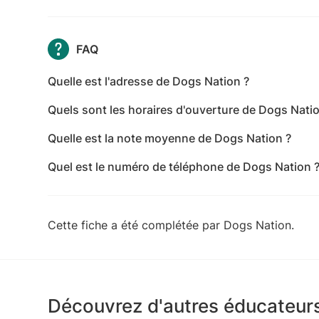
FAQ
Quelle est l'adresse de Dogs Nation ?
L'adresse de Dogs Nation est 237 Rue de l'Aigle D
Quels sont les horaires d'ouverture de Dogs Natio
Les horaires d'ouverture de Dogs Nation sont les s
Quelle est la note moyenne de Dogs Nation ?
09:00-12:00,14:00-18:00 - mercredi: 10:00-15:00 -
Dogs Nation a reçu 38 avis pour une note moyenne
12:00,14:00-18:00 - samedi: 10:00-12:00 - dimanc
Quel est le numéro de téléphone de Dogs Nation 
Le numéro de téléphone de Dogs Nation est +33 
Cette fiche a été complétée par Dogs Nation.
Découvrez d'autres éducateurs