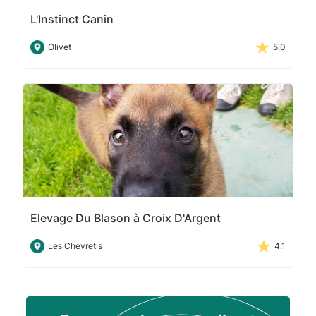
L'Instinct Canin
Olivet
5.0
Elevage Du Blason à Croix D'Argent
Les Chevretis
4.1