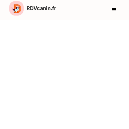
RDVcanin.fr