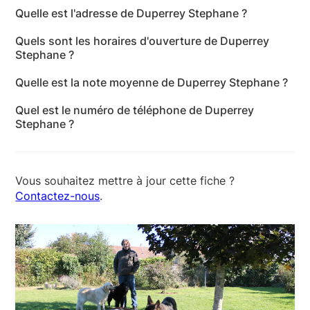
Quelle est l'adresse de Duperrey Stephane ?
L'adresse de Duperrey Stephane est Rue du Château
Quels sont les horaires d'ouverture de Duperrey
d'Eau, 45210 Le Bignon-Mirabeau - Loiret
Stephane ?
Les horaires d'ouverture de Duperrey Stephane sont
Quelle est la note moyenne de Duperrey Stephane ?
les suivants : lundi: 08:00-19:00 - mardi: 08:00-19:00
Duperrey Stephane a reçu 10 avis pour une note
- mercredi: 08:00-19:00 - jeudi: 08:00-19:00 -
Quel est le numéro de téléphone de Duperrey
moyenne de 4,5 sur 5.
vendredi: 08:00-19:00 - samedi: 08:00-19:00 -
Stephane ?
dimanche: Fermé
Le numéro de téléphone de Duperrey Stephane est
+33 6 77 06 33 83
Vous souhaitez mettre à jour cette fiche ?
Contactez-nous
.