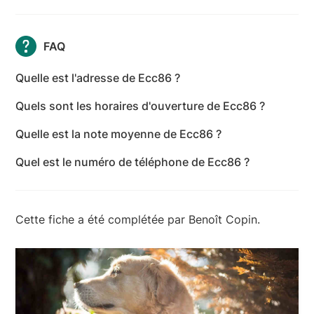
FAQ
Quelle est l'adresse de Ecc86 ?
L'adresse de Ecc86 est 39 Rue de la Vallée, 86170
Quels sont les horaires d'ouverture de Ecc86 ?
Avanton - Vienne
Les horaires d'ouverture de Ecc86 sont les suivants :
Quelle est la note moyenne de Ecc86 ?
lundi: 09:00-19:00 - mardi: 09:00-19:00 - mercredi:
Ecc86 a reçu 41 avis pour une note moyenne de 4,9
09:00-19:00 - jeudi: 09:00-19:00 - vendredi: 09:00-
Quel est le numéro de téléphone de Ecc86 ?
sur 5.
19:00 - samedi: 09:00-19:00 - dimanche: Fermé
Le numéro de téléphone de Ecc86 est +33 6 78 92
82 86
Cette fiche a été complétée par Benoît Copin.