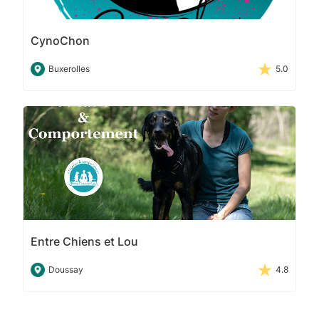
CynoChon
Buxerolles
5.0
Entre Chiens et Lou
Doussay
4.8