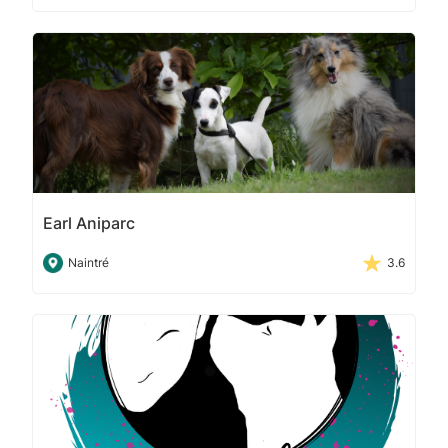
Earl Aniparc
Naintré
3.6