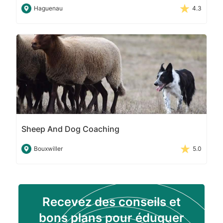
Haguenau
4.3
Sheep And Dog Coaching
Bouxwiller
5.0
Recevez des conseils et
bons plans pour éduquer